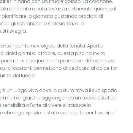
lfier
iniziano con un rituale goloso. La colazione,
 sala dedicata o sulla terrazza adiacente quando il
 pianificare la giornata gustando prodotti di
sce gli scambi, se lo si desidera, o la
i risveglia.
iventa il punto nevralgico della tenuta. Aperta
 ai dolci giorni di ottobre, questa piscina invita
 puro relax. L'acqua è una promessa di freschezza
pazi circostanti permettono di dedicarsi al dolce far
illità del luogo.
no; è un luogo vivo dove la cultura trova il suo spazio.
 i muri o i giardini, aggiungendo un tocco estetico
sibilità all'arte di vivere si traduce in
e che ogni spazio è stato concepito per favorire il