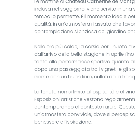
Le mattine al
Château Catherine de Montgo
inclusa nel soggiorno, viene servita in una
tempo lo permette. È il momento ideale per
qualità, in un'atmosfera rilassata che favori
contemplazione silenziosa del giardino che s
Nelle ore più calde, la corsia per il nuoto d
dall'arrivo della bella stagione in aprile fino
tanto alla performance sportiva quanto al
dopo una passeggiata tra i vigneti, e gli s
niente con un buon libro, cullati dalla tranqu
La tenuta non si limita all'ospitalità e al vi
Esposizioni artistiche vestono regolarmente
contemporaneo al contesto rurale. Questa sen
un'atmosfera conviviale, dove si percepisc
benessere e l'ispirazione.