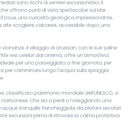
diati sono ricchi di sentieri escursionistici. Il
he offrono punti di vista spettacolari sul Mar
Œil Doux, una curiosità geologica impressionante,
 alte scogliere calcaree, accessibile dopo una
 vicinanze. Il villaggio di Gruissan, con le sue saline
fitte resi celebri dal cinema, offre un'atmosfera
 ideale per una passeggiata a fine giornata, per
nte per camminare lungo l'acqua sulla spiaggia
e.
e, classificato patrimonio mondiale dell'UNESCO, vi
re narbonese. Che sia a piedi o noleggiando una
e acque tranquille fiancheggiate da platani secolari
re escursioni prima di ritrovare la calma protettiva