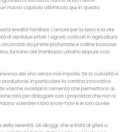
nga linea di viticoltori, hanno unito i terroir
un nuovo capitolo vitivinicolo qui, in questo
ta eredità familiare. L'amore per la terra e la vite
 di ventidue ettari. I vigneti, coltivati in agricoltura
, circondati da pinete profumate e colline boscose
tivo, lontano dal trambusto urbano eppure così
niverso del vino senza mai imporlo. Se la curiosità vi
a produzione, in particolare la cantina innovativa
te vasche ovoidali in cemento che permettono ai
sione rara per dialogare con i proprietari che non si
idono volentieri il loro know-how e le loro cuvée
della serenità. Gli alloggi, che si tratti di gîtes o