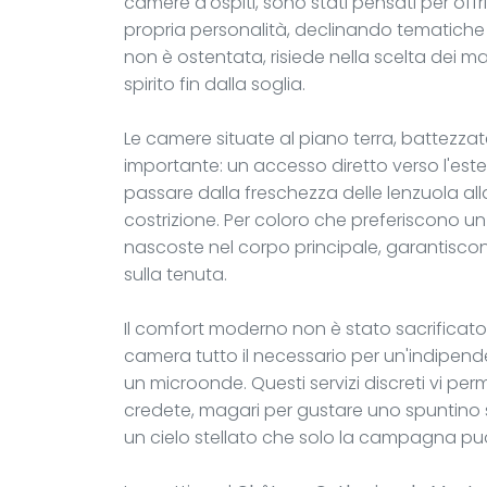
camere d'ospiti, sono stati pensati per offr
propria personalità, declinando tematiche
non è ostentata, risiede nella scelta dei ma
spirito fin dalla soglia.
Le camere situate al piano terra, battezzate
importante: un accesso diretto verso l'estern
passare dalla freschezza delle lenzuola all
costrizione. Per coloro che preferiscono un r
nascoste nel corpo principale, garantisco
sulla tenuta.
Il comfort moderno non è stato sacrificato s
camera tutto il necessario per un'indipende
un microonde. Questi servizi discreti vi per
credete, magari per gustare uno spuntino su
un cielo stellato che solo la campagna può 