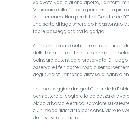
Se avete voglia di aria aperta, i dintorni imme
Massiccio della Clape è percorso da piste c
Mediterraneo. Non perdete il Gouffre de l'
una sorta di lago smeraldo incastonato tra
facile passeggiata tra la gariga.
Anche il richiamo del mare si fa sentire nelle
dalle tonalità rosate e i suoi chalet su pala
balneare autentica e preservata. È il luogo
osservare i fenicotteri rosa o sempliceme
degli Chalet, immensa distesa di sabbia fin
Una passeggiata lungo il Canal de la Robin
permetterà di cogliere la dolcezza di vive
piccola barca elettrica, scivolare su quest
è un modo rilassante per concludere le vost
della vostra camera.