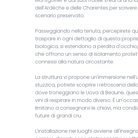
Montgolfier e dai suoi fratelli. Eredi di una lu
dell'Ardèche e delle Charentes per scrivere 
scenario preservato.
Passeggiando nella tenuta, percepirete ques
traspare in ogni dettaglio di questa proprietà
biologica, si estendono a perdita d'occhio
che offrono un senso di isolamento protet
connessi alla natura circostante.
La struttura vi propone un'immersione nell'u
stuzzica, potrete scoprire i retroscena dell
dove troneggiano le Uova di Beaune, ques
vini di respirare in modo diverso. È un'occa
limitano a consegnarvi le chiavi, ma condiv
future di grandi cru.
L'installazione nei luoghi avviene all'insegna 