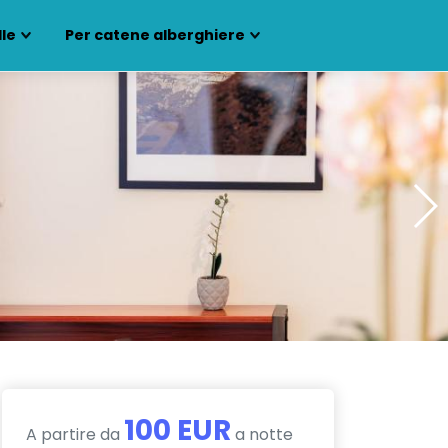
lle
Per catene alberghiere
100 EUR
A partire da
a notte