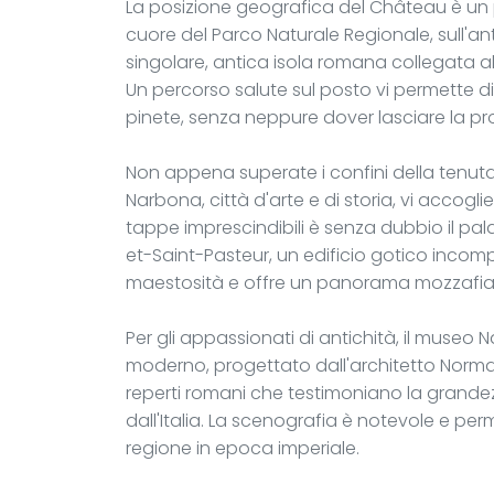
La posizione geografica del Château è un pu
cuore del Parco Naturale Regionale, sull'ant
singolare, antica isola romana collegata al
Un percorso salute sul posto vi permette di
pinete, senza neppure dover lasciare la pro
Non appena superate i confini della tenuta,
Narbona, città d'arte e di storia, vi accogli
tappe imprescindibili è senza dubbio il pala
et-Saint-Pasteur, un edificio gotico incom
maestosità e offre un panorama mozzafiat
Per gli appassionati di antichità, il museo
moderno, progettato dall'architetto Norma
reperti romani che testimoniano la grandez
dall'Italia. La scenografia è notevole e pe
regione in epoca imperiale.