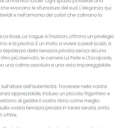
ire un'intimità totale. Ogni spazio possiede una
 che evocano le sfumature del sud. L'eleganza qui
teriali e nell'armonia dei colori che calmano lo
 La Rose, La Vague o l'Horizon, offrono un privilegio
o e la piscina. È un invito a vivere a piedi scalzi, a
a tiepidezza della terrazza privata senza alcuna
itiro più riservato, le camere La Perle e L'Escapade,
no una calma assoluta e una vista impareggiabile
ull'altare dell'autenticità. Troverete nella vostra
nza apprezzabile, incluso un piccolo frigorifero e
mettono di gestire il vostro ritmo come meglio
lla vostra terrazza privata in tarda serata, sotto
offrire.