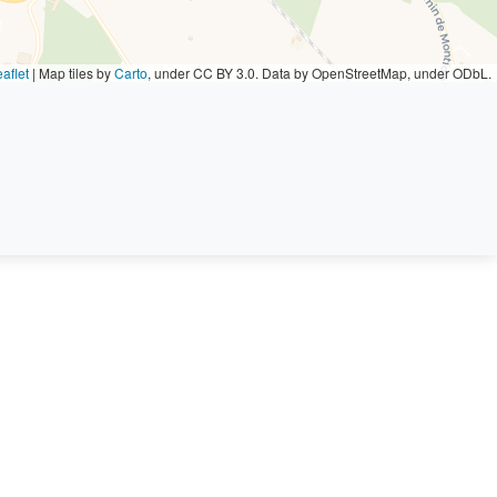
aflet
|
Map tiles by
Carto
, under CC BY 3.0. Data by OpenStreetMap, under ODbL.