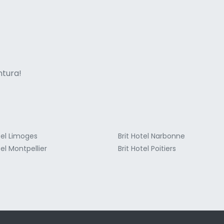
ne italian
entura!
tel Limoges
Brit Hotel Narbonne
tel Montpellier
Brit Hotel Poitiers