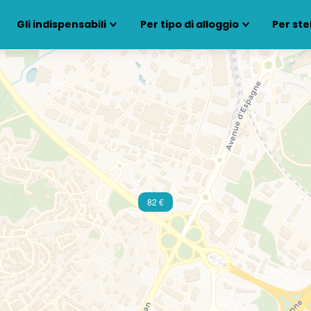
Gli indispensabili
Per tipo di alloggio
Per ste
82 €