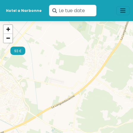
Inserisci
Hotel a Narbonne
le
tue
+
date
−
93 €