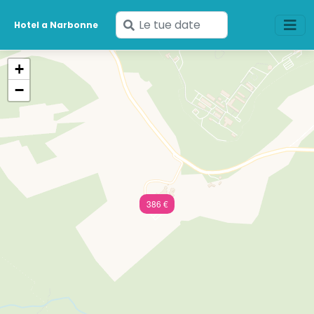
Inserisci
Hotel a Narbonne
le
tue
+
date
−
386 €