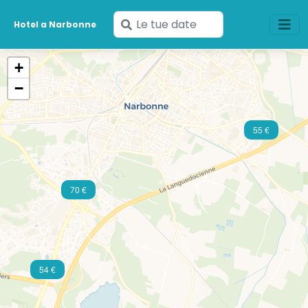
Inserisci
Hotel a Narbonne
le
tue
+
date
−
55 €
70 €
54 €