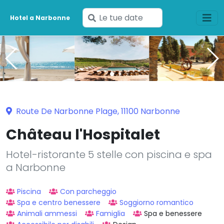
Inserisci
Hotel a Narbonne
le
tue
date
Route De Narbonne Plage, 11100 Narbonne
Château l'Hospitalet
Hotel-ristorante 5 stelle con piscina e spa
a Narbonne
Piscina
Con parcheggio
Spa e centro benessere
Soggiorno romantico
Animali ammessi
Famiglia
Spa e benessere