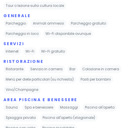
Tour o lezione sulla cultura locale
GENERALE
Parcheggio
Animali ammessi
Parcheggio gratuito
Parcheggio in loco
Wi-Fi disponibile ovunque
SERVIZI
Internet
Wi-Fi
Wi-Fi gratuito
RISTORAZIONE
Ristorante
Servizio in camera
Bar
Colazione in camera
Menù per diete particolari (su richiesta)
Pasti per bambini
Vino/Champagne
AREA PISCINA E BENESSERE
Sauna
Spa e benessere
Massaggi
Piscina all'aperto
Spiaggia privata
Piscina all'aperto (stagionale)
Piscina con vista
Piscina riscaldata