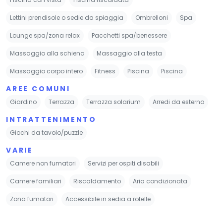
Lettini prendisole o sedie da spiaggia
Ombrelloni
Spa
Lounge spa/zona relax
Pacchetti spa/benessere
Massaggio alla schiena
Massaggio alla testa
Massaggio corpo intero
Fitness
Piscina
Piscina
AREE COMUNI
Giardino
Terrazza
Terrazza solarium
Arredi da esterno
INTRATTENIMENTO
Giochi da tavolo/puzzle
VARIE
Camere non fumatori
Servizi per ospiti disabili
Camere familiari
Riscaldamento
Aria condizionata
Zona fumatori
Accessibile in sedia a rotelle