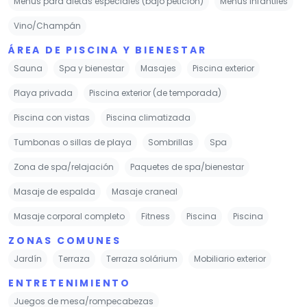
Menús para dietas especiales (bajo petición)
Menús infantiles
Vino/Champán
ÁREA DE PISCINA Y BIENESTAR
Sauna
Spa y bienestar
Masajes
Piscina exterior
Playa privada
Piscina exterior (de temporada)
Piscina con vistas
Piscina climatizada
Tumbonas o sillas de playa
Sombrillas
Spa
Zona de spa/relajación
Paquetes de spa/bienestar
Masaje de espalda
Masaje craneal
Masaje corporal completo
Fitness
Piscina
Piscina
ZONAS COMUNES
Jardín
Terraza
Terraza solárium
Mobiliario exterior
ENTRETENIMIENTO
Juegos de mesa/rompecabezas