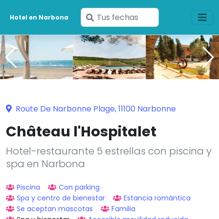
Ingresa
Hotel en Narbona
tus
fechas
Route De Narbonne Plage, 11100 Narbonne
Château l'Hospitalet
Hotel-restaurante 5 estrellas con piscina y
spa en Narbona
Piscina
Con parking
Spa y centro de bienestar
Estancia romántica
Se aceptan mascotas
Familia