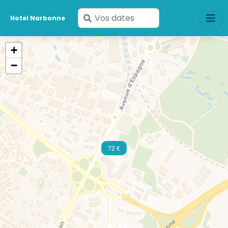
Saisissez
Hotel Narbonne
vos
dates
+
−
72 €