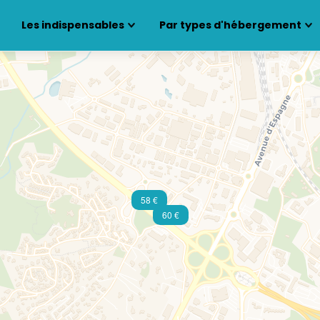
Les indispensables
Par types d'hébergement
58 €
60 €