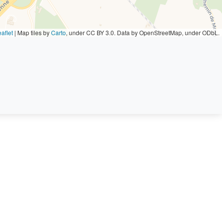
aflet
|
Map tiles by
Carto
, under CC BY 3.0. Data by OpenStreetMap, under ODbL.