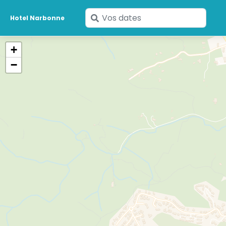
Saisissez
Hotel Narbonne
vos
dates
+
−