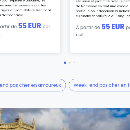
é pour explorer Narbonne, les
sécurisé et proximité avec le cen
es méditerranéennes ou les
de Narbonne en font une escale
ages du Parc Naturel Régional
pratique pour découvrir la riches
a Narbonnaise.
culturelle et naturelle du Langue
55 EUR
55 EUR
artir de
par
À partir de
p
t
nuit
nd pas cher en amoureux
Week-end pas cher en f