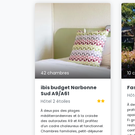
42 chambres
10 
ibis budget Narbonne
Fa
Sud A9/A61
Hôt
Hôtel 2 étoiles
t sérénité
À de
rée sud de
prof
À deux pas des plages
ces
apai
méditerranéennes et à la croisée
Fi g
des autoroutes A9 et A61, profitez
hème Aqua
rest
d’un cadre chaleureux et fonctionnel.
re un
conf
Chambres familiales, petit-déjeuner