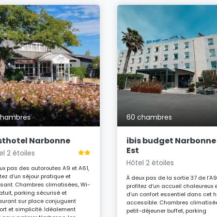
chambres
60 chambres
sthotel Narbonne
ibis budget Narbonne
Est
el 2 étoiles
Hôtel 2 étoiles
ux pas des autoroutes A9 et A61,
itez d’un séjour pratique et
À deux pas de la sortie 37 de l’A9
sant. Chambres climatisées, Wi-
profitez d’un accueil chaleureux 
ratuit, parking sécurisé et
d’un confort essentiel dans cet h
aurant sur place conjuguent
accessible. Chambres climatisé
ort et simplicité. Idéalement
petit-déjeuner buffet, parking