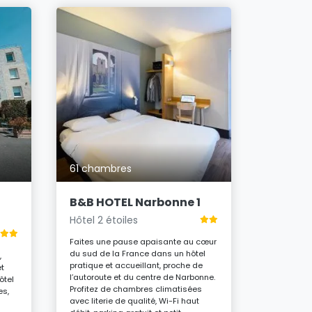
66 cham
B&B HO
Hôtel 2 é
61 chambres
Faites un
ambiance 
portes de 
B&B HOTEL Narbonne 1
l’autoroute
Hôtel 2 étoiles
profitez d
insonorisée
Faites une pause apaisante au cœur
Fi illimité.
du sud de la France dans un hôtel
déjeuner v
,
pratique et accueillant, proche de
partir expl
et
l’autoroute et du centre de Narbonne.
Méditerran
ôtel
Profitez de chambres climatisées
es,
avec literie de qualité, Wi-Fi haut
À parti