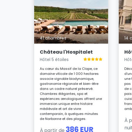
onne
41 chambres
14 
 profitez
ique à
Château l'Hospitalet
Hô
explorer
Hôtel 5 étoiles
Hôt
 Chambres
ial et
Au cœur du Massif de la Clape, ce
Déco
e cette
domaine viticole de 1 000 hectares
d’un
llité,
associe vignoble biodynamique,
une 
es
gastronomie régionale et bien-être
pas 
andes et
dans un cadre naturel préservé.
de c
ne
Chambres élégantes, spa et
pais
expériences œnologiques offrent une
cuis
UR
immersion unique entre histoire
fran
par
médiévale et art de vivre
ambi
contemporain, à quelques minutes
de Narbonne et des plages.
À p
nui
386 EUR
À partir de