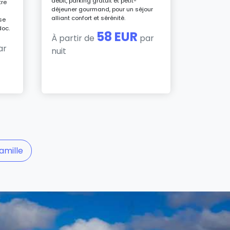
débit, parking gratuit et petit-
tre
nuit
déjeuner gourmand, pour un séjour
alliant confort et sérénité.
se
doc.
58 EUR
À partir de
par
ar
nuit
amille