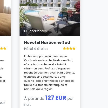
10 cham
Hotel G
Hôtel 3 é
80 chambres
Plongez d
où l’art et 
harmonieus
Novotel Narbonne Sud
de la gare
Hôtel 4 étoiles
intimiste
personnali
Faites une pause lumineuse en
végétalis
bres
Occitanie au Novotel Narbonne Sud,
à l’art, me
où confort moderne et sérénité
créations 
 de
s’harmonisent. Profitez d’espaces
région pou
repensés pour le travail et la détente,
culture et 
e,
d’une piscine extérieure, d’une
a et
cuisine locale raffinée et d’un accès
À parti
facile aux trésors historiques et
nuit
naturels de la région.
127 EUR
À partir de
par
par
nuit