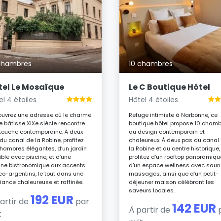
chambres
10 chambres
tel Le Mosaïque
Le C Boutique Hôtel
el 4 étoiles
Hôtel 4 étoiles
uvrez une adresse où le charme
Refuge intimiste à Narbonne, ce
e bâtisse XIXe siècle rencontre
boutique hôtel propose 10 cham
touche contemporaine. À deux
au design contemporain et
du canal de la Robine, profitez
chaleureux. À deux pas du canal
hambres élégantes, d’un jardin
la Robine et du centre historique,
ible avec piscine, et d’une
profitez d’un rooftop panoramiqu
ine bistronomique aux accents
d’un espace wellness avec saun
co-argentins, le tout dans une
massages, ainsi que d’un petit-
ance chaleureuse et raffinée.
déjeuner maison célébrant les
saveurs locales.
192 EUR
artir de
par
142 EUR
À partir de
t