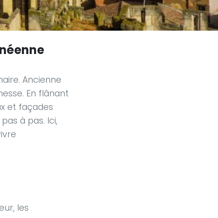
ranéenne
naire. Ancienne
hesse. En flânant
ux et façades
as à pas. Ici,
ivre
ur, les