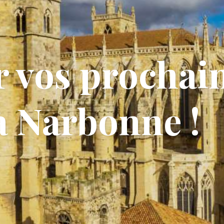
r vos prochai
à Narbonne !