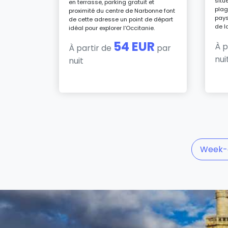
taurant
situ
en terrasse, parking gratuit et
plag
proximité du centre de Narbonne font
 un accès
pays
de cette adresse un point de départ
re
de l
idéal pour explorer l’Occitanie.
e
54 EUR
À p
À partir de
par
nui
UR
nuit
par
Week-e