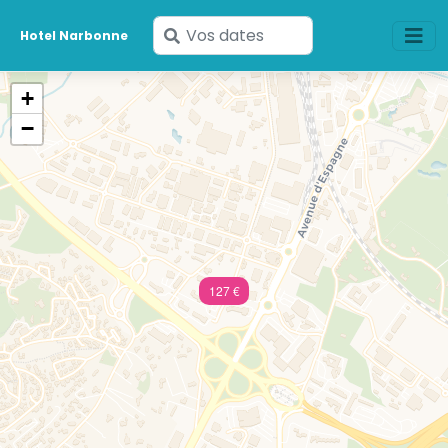
Saisissez
Hotel Narbonne
vos
dates
+
−
127 €