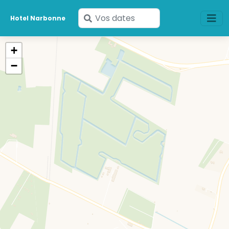
Saisissez
Hotel Narbonne
vos
dates
+
−