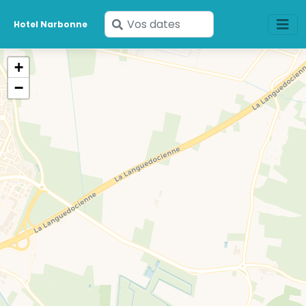
Saisissez
Hotel Narbonne
vos
dates
+
−