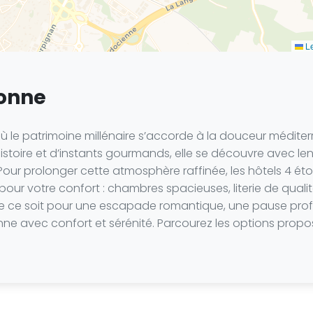
Le
bonne
où le patrimoine millénaire s’accorde à la douceur méditer
’histoire et d’instants gourmands, elle se découvre avec l
. Pour prolonger cette atmosphère raffinée, les hôtels 4 ét
ur votre confort : chambres spacieuses, literie de qualité
ue ce soit pour une escapade romantique, une pause profes
ne avec confort et sérénité. Parcourez les options propo