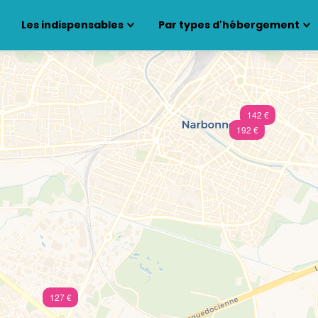
Les indispensables
Par types d'hébergement
142 €
192 €
127 €