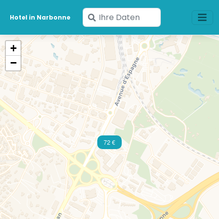
Geben
Hotel in Narbonne
Sie
Ihre
+
Daten
−
ein
72 €