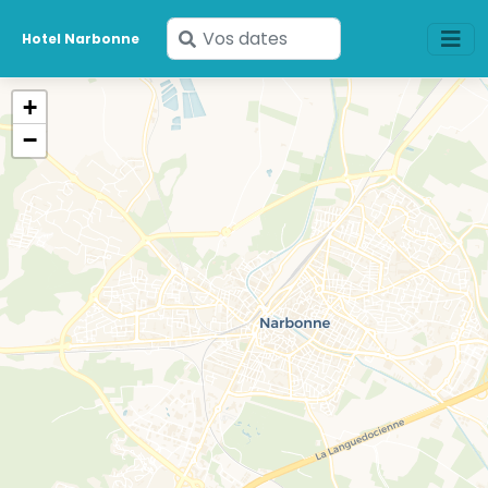
Saisissez
Hotel Narbonne
vos
dates
+
−