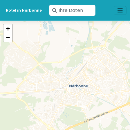
Geben
Hotel in Narbonne
Sie
Ihre
+
Daten
−
ein