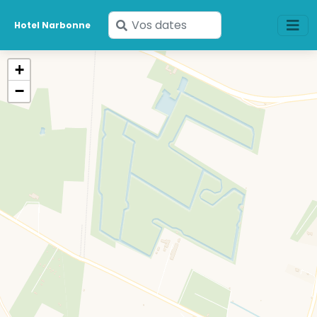
Saisissez
Hotel Narbonne
vos
dates
+
−