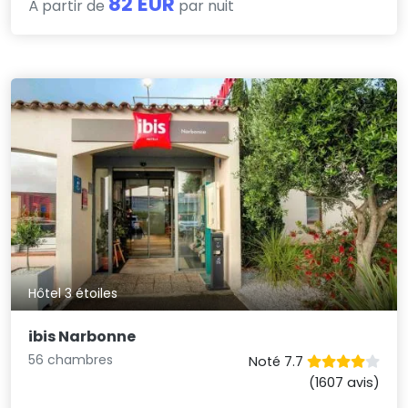
82 EUR
À partir de
par nuit
Hôtel 3 étoiles
ibis Narbonne
56 chambres
Noté 7.7
(1607 avis)