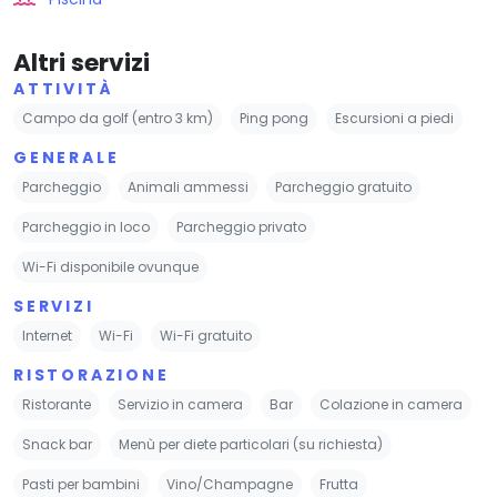
Altri servizi
ATTIVITÀ
Campo da golf (entro 3 km)
Ping pong
Escursioni a piedi
GENERALE
Parcheggio
Animali ammessi
Parcheggio gratuito
Parcheggio in loco
Parcheggio privato
Wi-Fi disponibile ovunque
SERVIZI
Internet
Wi-Fi
Wi-Fi gratuito
RISTORAZIONE
Ristorante
Servizio in camera
Bar
Colazione in camera
Snack bar
Menù per diete particolari (su richiesta)
Pasti per bambini
Vino/Champagne
Frutta