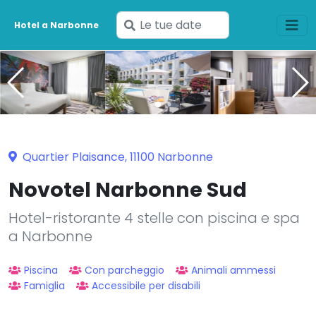
Inserisci
Hotel a Narbonne
le
tue
date
Quartier Plaisance, 11100 Narbonne
Novotel Narbonne Sud
Hotel-ristorante 4 stelle con piscina e spa
a Narbonne
Piscina
Con parcheggio
Animali ammessi
Famiglia
Accessibile per disabili