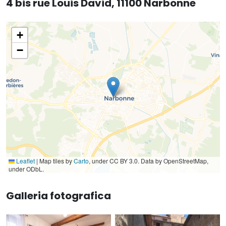
4 bis rue Louis David, 11100 Narbonne
+
−
Leaflet
|
Map tiles by
Carto
, under CC BY 3.0. Data by OpenStreetMap,
under ODbL.
Galleria fotografica