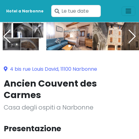
Inserisci
Hotel a Narbonne
le
tue
date
4 bis rue Louis David, 11100 Narbonne
Ancien Couvent des
Carmes
Casa degli ospiti a Narbonne
Presentazione