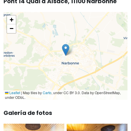
Pont 14 Quai d'Alsace, 11100 Narbonne
+
−
Leaflet
|
Map tiles by
Carto
, under CC BY 3.0. Data by OpenStreetMap,
under ODbL.
Galería de fotos