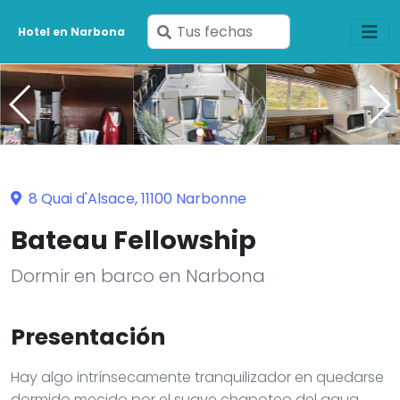
Ingresa
Hotel en Narbona
tus
fechas
8 Quai d'Alsace, 11100 Narbonne
Bateau Fellowship
Dormir en barco en Narbona
Presentación
Hay algo intrínsecamente tranquilizador en quedarse
dormido mecido por el suave chapoteo del agua,