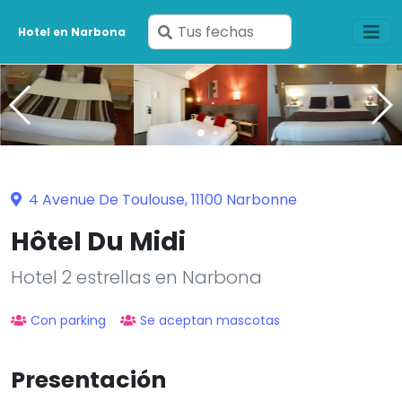
Ingresa
Hotel en Narbona
tus
fechas
4 Avenue De Toulouse, 11100 Narbonne
Hôtel Du Midi
Hotel 2 estrellas en Narbona
Con parking
Se aceptan mascotas
Presentación