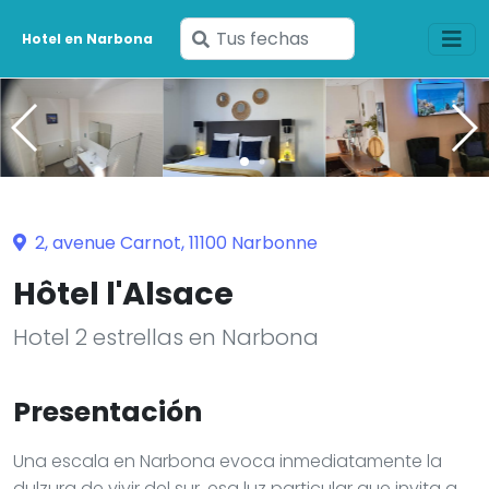
Ingresa
Hotel en Narbona
tus
fechas
2, avenue Carnot, 11100 Narbonne
Hôtel l'Alsace
Hotel 2 estrellas en Narbona
Presentación
Una escala en Narbona evoca inmediatamente la
dulzura de vivir del sur, esa luz particular que invita a