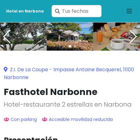
Ingresa
Hotel en Narbona
tus
fechas
Z.I. De La Coupe - Impasse Antoine Becquerel, 11100
Narbonne
Fasthotel Narbonne
Hotel-restaurante 2 estrellas en Narbona
Con parking
Accesible movilidad reducida