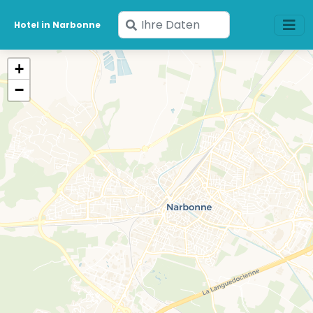
Geben
Hotel in Narbonne
Sie
Ihre
+
Daten
−
ein